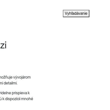
Vyhľadávanie
zi
umožňuje vývojárom
i detailmi.
idelne prispieva k
ú k dispozícii mnohé