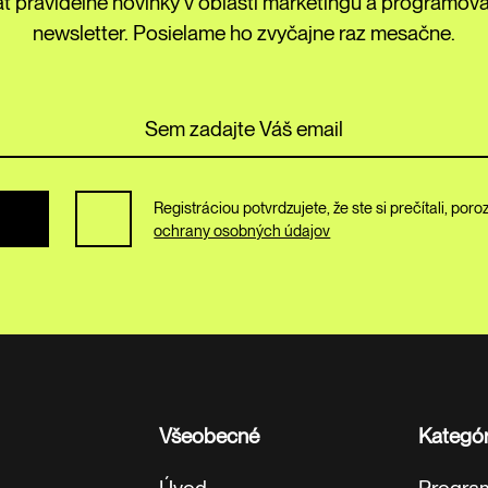
ť pravidelné novinky v oblasti marketingu a programovan
newsletter. Posielame ho zvyčajne raz mesačne.
Registráciou potvrdzujete, že ste si prečítali, por
ochrany osobných údajov
Všeobecné
Kategór