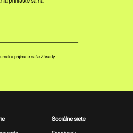
ia prihláste sa na
ozumeli a prijímate naše Zásady
ie
Sociálne siete