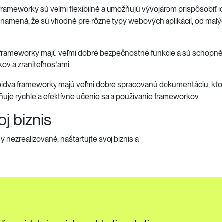
a frameworky sú veľmi flexibilné a umožňujú vývojárom prispôsobiť i
 znamená, že sú vhodné pre rôzne typy webových aplikácií, od malý
rameworky majú veľmi dobré bezpečnostné funkcie a sú schopné c
ov a zraniteľnosťami.
dva frameworky majú veľmi dobre spracovanú dokumentáciu, ktorá
ňuje rýchle a efektívne učenie sa a používanie frameworkov.
oj biznis
nezrealizované, naštartujte svoj biznis a