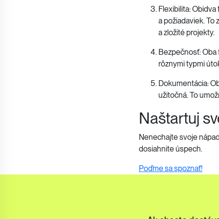
Flexibilita: Obidv
a požiadaviek. To
a zložité projekty.
Bezpečnosť: Oba f
rôznymi typmi útok
Dokumentácia: Obi
užitočná. To umož
Naštartuj sv
Nenechajte svoje nápady 
dosiahnite úspech.
Poďme sa spoznať!