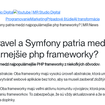
Programovanie
Marketing
Prípadové štúdie
AI transformácia
avel a Symfony patria med
árnejšie php frameworky?
 medzi najpopulárnejšie PHP frameworky z niekoľkých dôvodov:
trakcie: Oba frameworky majú vysokú úroveň abstrakcie, ktorá 
 vytvárať webové aplikácie bez toho, aby sa museli zaoberať zložitým
 Oba frameworky majú veľmi aktívnu komunitu vývojárov, ktorá prav
aniu frameworkov. To zabezpečuje, že sú vždy aktualizované a že s
a doplnky.