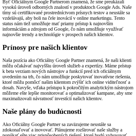
Byť Oficiálnym Google Partnerom znamená, že sme preukázali
vysokú úroveň odborných znalostí v produktoch Google Ads. Naše
tímy sú certifikované prostredníctvom prísnych testov a neustále sa
vzdelávajú, aby boli na čele inovácií v online marketingu. Tento
status nám tiež umožňuje mať priamy prístup k najnovším
informáciám a zdrojom od Google, čo nám umožňuje využívať
najnovšie trendy a technológie v prospech našich klientov.
Prínosy pre našich klientov
Naša pozícia ako Oficiálny Google Partner znamená, že naši klienti
môžu očakávať najvyššiu úroveň služieb a expertízy. Máme prístup
k beta verziam nových nástrojov a funkcií pred ich oficiálnym
uvedením na trh, čo nám umožňuje poskytovať inovatívne riešenia,
ktoré môžu pomôcť našim klientom zvýšiť ich online viditeľnosť a
dosah. Navyše, vďaka prístupu k pokročilým analytickým nástrojom
môžeme ešte lepšie monitorovať a optimalizovať kampane, aby sme
maximalizovali návratnosť investícií našich klientov.
Naše plány do budúcnosti
Ako Oficiálny Google Partner sa zaväzujeme neustále sa
zdokonaľovať a inovovať. Plánujeme rozširovať naše služby a
ponúkať ešte viac prispôsobených riešení, ktoré budú vyhovovať